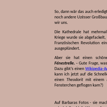
So, dann wär das auch erledi
noch andere Uzèsser Großbauwe
wir uns.
Die Kathedrale hat mehrmal
Kriege wurde sie abgefackelt
Französischen Revolution ei
ausgeplündert.
Aber sie hat einen sch
Fénestrelle. -
Gute Frage, was
Dazu gibt’s einen
Wikipedia-Ar
kann ich jetzt auf die Schnel
einen
Theodorit
mit einem
Fensterchen geflogen kam?)
Auf Barbaras Fotos - sie mac